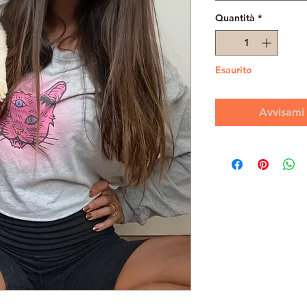
Quantità
*
Esaurito
Avvisami