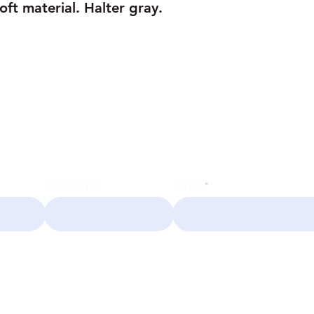
oft material. Halter gray.
ER
Last Name
Email